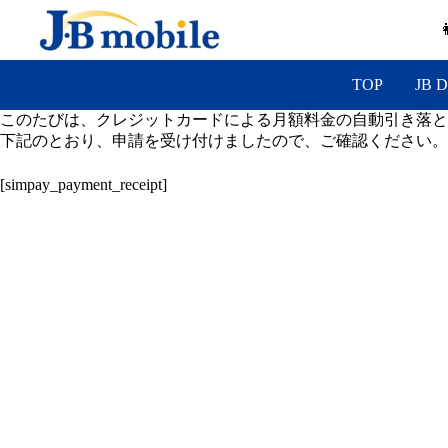
コ
ン
テ
ン
TOP
JB D
ツ
へ
このたびは、クレジットカードによる月額料金の自動引き落と
ス
下記のとおり、申請を受け付けましたので、ご確認ください。
キ
ッ
[simpay_payment_receipt]
プ