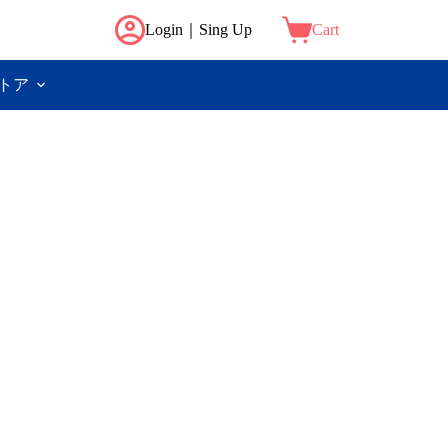
Login｜Sing Up
Cart
トア