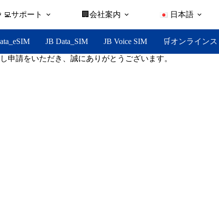
👩‍💻サポート
🏢会社案内
日本語
🛒オンラインス
ata_eSIM
JB Data_SIM
JB Voice SIM
し申請をいただき、誠にありがとうございます。