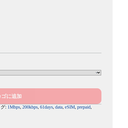
カゴに追加
グ:
1Mbps
,
200kbps
,
61days
,
data
,
eSIM
,
prepaid
,