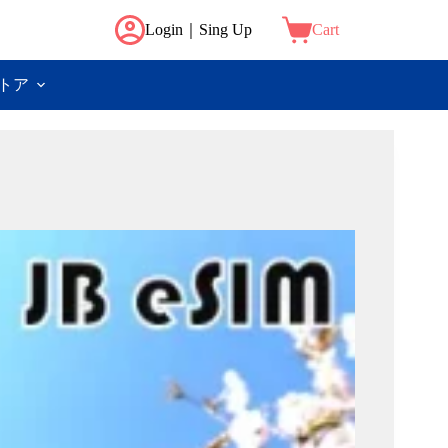
Login｜Sing Up
Cart
トア