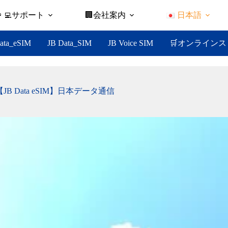
👩‍💻サポート
🏢会社案内
日本語
🛒オンラインス
ata_eSIM
JB Data_SIM
JB Voice SIM
【JB Data eSIM】日本データ通信