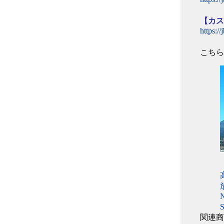
【カ
https:/
こち
関連