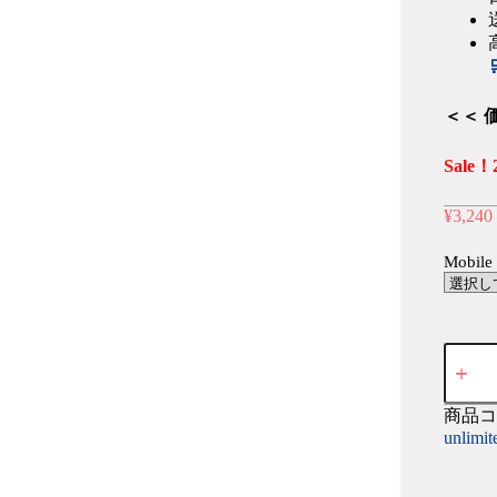
＜＜ 
Sale
¥
3,240
Mobile
【JB
Data
eSIM】
61
商品コ
日
unlimit
_2
ヶ
月