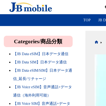
コ
ン
テ
ン
TOP
JB D
ツ
へ
ス
キ
Categories/商品分類
ッ
ホ
プ
ー
【JB Data eSIM】日本データ通信
ム
【JB Data SIM】日本データ通信
【JB Data eSIM/SIM】日本データ通
信_延長/リチャージ
【JB Voice eSIM】音声通話+データ
通信（海外利用可能）
【JB Voice SIM】音声通話+データ