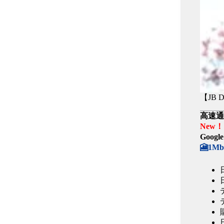
【JB 
高速
New！
Goog
🎦1