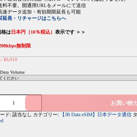
送料不要。開通用URLをメールにて送信
高速データ追加・有効期限延長も可能
🛒延長・リチャージはこちらへ
価格は
日本円（10％税込）
表示です ＞＞
！200kbps無制限
–
¥
6,910
価
格
 Data Volume
帯:
¥3,240
–
¥6,910
お買い物
ード:
該当なし
カテゴリー:
【JB Data eSIM】日本データ通信
タ
ed