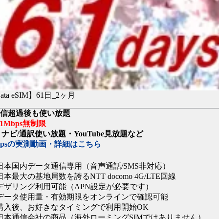
Data eSIM】61日_2ヶ月
通信超過後も使い放題
1Mbps無制限
le ナビ/通訳使い放題・YouTube見放題など
Mbpsの実測動画・詳細はこちら
日本国内データ通信専用（音声通話/SMS非対応）
日本最大の基地局数を誇るNTT docomo 4G/LTE回線
デザリング利用可能（APN設定が必要です）
データ使用量・有効期限をオンラインで確認可能
購入後、お好きなタイミングで利用開始OK
日本通信会社の商品（海外ローミングSIMではありません）