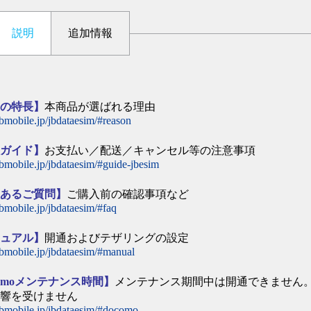
説明
追加情報
品の特長】
本商品が選ばれる理由
/jbmobile.jp/jbdataesim/#reason
入ガイド】
お支払い／配送／キャンセル等の注意事項
/jbmobile.jp/jbdataesim/#guide-jbesim
くあるご質問】
ご購入前の確認事項など
/jbmobile.jp/jbdataesim/#faq
ニュアル】
開通およびテザリングの設定
/jbmobile.jp/jbdataesim/#manual
comoメンテナンス時間】
メンテナンス期間中は開通できません
影響を受けません
/jbmobile.jp/jbdataesim/#docomo