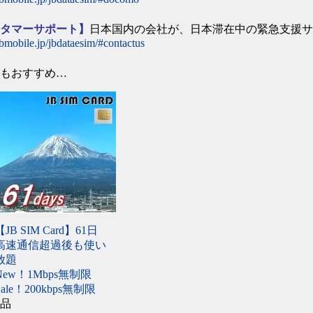
スタマーサポート】
日本国内の会社が、日本滞在中の緊急支援
/jbmobile.jp/jbdataesim/#contactus
らもおすすめ…
【JB SIM Card】61日
高速通信超過後も使い
放題
New！1Mbps無制限
Sale！200kbps無制限
商品