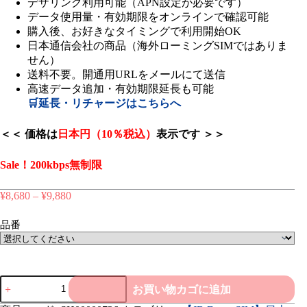
デザリング利用可能（APN設定が必要です）
データ使用量・有効期限をオンラインで確認可能
購入後、お好きなタイミングで利用開始OK
日本通信会社の商品（海外ローミングSIMではありま
せん）
送料不要。開通用URLをメールにて送信
高速データ追加・有効期限延長も可能
🛒延長・リチャージはこちらへ
＜＜ 価格は
日本円（10％税込）
表示です ＞＞
Sale！200kbps無制限
¥
8,680
–
¥
9,880
価
格
帯:
品番
¥8,680
–
¥9,880
【JB
お買い物カゴに追加
Data
eSIM】