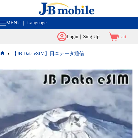
コ
ン
テ
ン
MENU｜ Language
ツ
へ
Login｜Sing Up
Cart
ス
キ
【JB Data eSIM】日本データ通信
ッ
ホ
プ
ー
ム