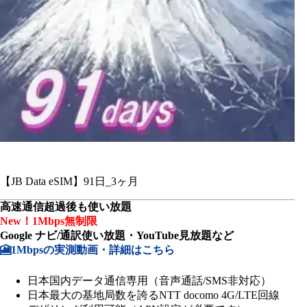
【JB Data eSIM】91日_3ヶ月
高速通信超過後も使い放題
New！1Mbps無制限
Google ナビ/通訳使い放題・YouTube見放題など
🎦1Mbpsの実測動画・詳細はこちら
日本国内データ通信専用（音声通話/SMS非対応）
日本最大の基地局数を誇るNTT docomo 4G/LTE回線