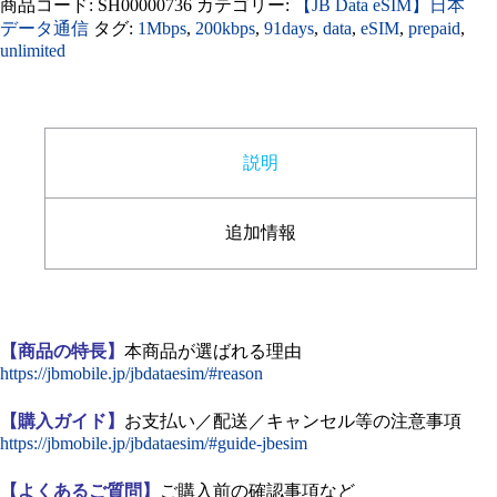
商品コード:
SH00000736
カテゴリー:
【JB Data eSIM】日本
91
データ通信
タグ:
1Mbps
,
200kbps
,
91days
,
data
,
eSIM
,
prepaid
,
日
unlimited
_3
ヶ
月
個
説明
追加情報
【商品の特長】
本商品が選ばれる理由
https://jbmobile.jp/jbdataesim/#reason
【購入ガイド】
お支払い／配送／キャンセル等の注意事項
https://jbmobile.jp/jbdataesim/#guide-jbesim
【よくあるご質問】
ご購入前の確認事項など