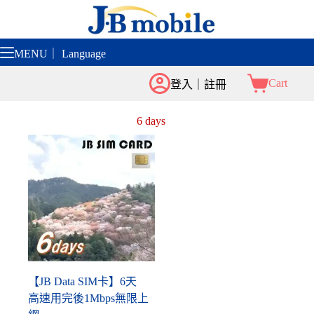
跳
至
主
MENU｜ Language
要
內
Cart
登入｜註冊
容
6 days
【JB Data SIM卡】6天
高速用完後1Mbps無限上