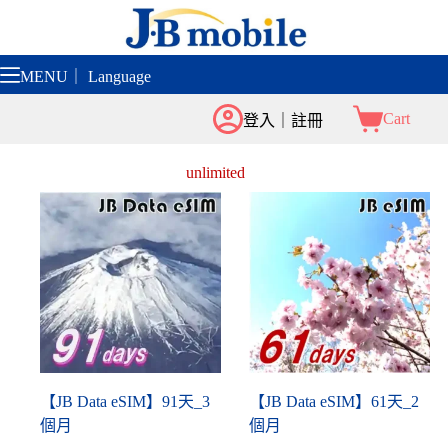
跳
至
主
MENU｜ Language
要
內
Cart
登入｜註冊
容
unlimited
【JB Data eSIM】91天_3
【JB Data eSIM】61天_2
個月
個月