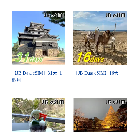
【JB Data eSIM】31天_1
【JB Data eSIM】16天
個月