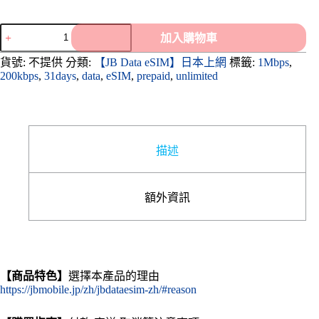
¥2,100
到
【JB
加入購物車
¥4,380
Data
eSIM】
貨號:
不提供
分類:
【JB Data eSIM】日本上網
標籤:
1Mbps
,
31
200kbps
,
31days
,
data
,
eSIM
,
prepaid
,
unlimited
天
_1
個
月
數
描述
量
額外資訊
【商品特色】
選擇本產品的理由
https://jbmobile.jp/zh/jbdataesim-zh/#reason