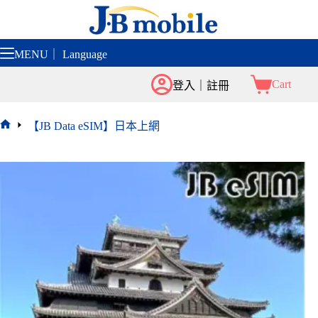
跳
至
主
MENU｜ Language
要
內
Cart
登入｜註冊
容
【JB Data eSIM】日本上網
首
頁