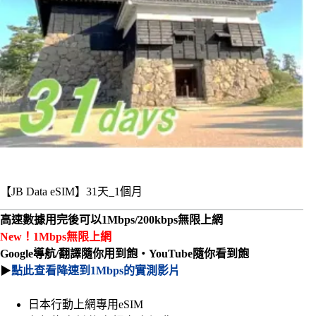
【JB Data eSIM】31天_1個月
高速數據用完後可以1Mbps/200kbps無限上網
New！1Mbps無限上網
Google導航/翻譯隨你用到飽・YouTube隨你看到飽
▶
點此查看降速到1Mbps的實測影片
日本行動上網專用eSIM