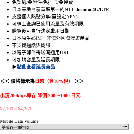
免契約/免證件/免插卡/免運費
日本基地台覆蓋率第一的NTT
docomo 4G/LTE
支援個人熱點分享(需設定APN)
可線上查詢已使用流量及有效期限
購買後可自行決定啟用日期
日本原生eSIM，非海外國際漫遊產品
不支援通話與簡訊
以電子郵件寄送開通用URL
可加購容量及延長期限
▶
點此查看延長商品
＜＜ 價格標示為
日幣（含10%稅）
＞＞
出清200kbps庫存 降價 200～1000 日元
¥
2,100
–
¥
4,380
價
格
Mobile Data Volume
範
圍：