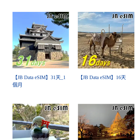
【JB Data eSIM】31天_1
【JB Data eSIM】16天
個月