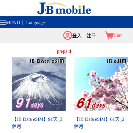
跳
至
主
MENU｜ Language
要
內
Cart
登入｜註冊
容
prepaid
【JB Data eSIM】91天_3
【JB Data eSIM】61天_2
個月
個月